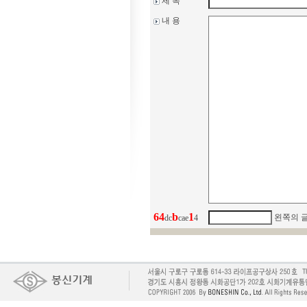
제 목
내 용
6
4
b
1
왼쪽의 
dc
cae
4