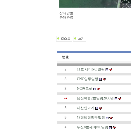
상태양호
판매완료
번호
2
11호 세미NC 밀링
8
CNC양두밀링
3
NC밴드쏘
남선복합2호밀링2006년
5
대산연마기
9
대형범형양두밀링
4
두산8호세미NC밀링