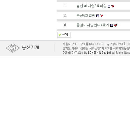
1
봉신 레디얼2.0 타입
11
봉신6호밀링
6
통일머시닝센타4호기